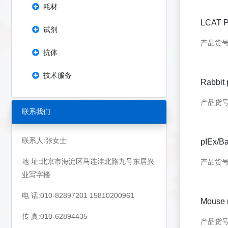
耗材
LCAT Po
试剂
产品货号：
抗体
技术服务
Rabbit
产品货号：
联系我们
联系人:张女士
pIEx/Ba
地 址:北京市海淀区马连洼北路九号东居兴
产品货号：
业写字楼
电 话:010-82897201 15810200961
Mouse m
传 真:010-62894435
产品货号：