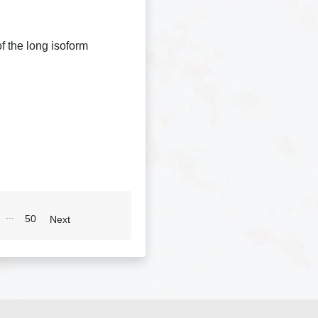
f the long isoform
...
50
Next