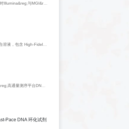
产品详情 产品介绍 Hieff NGS&reg; Fast-Pace DNA Fragmentation Reagent是针对Illumina&reg;与MGI&reg;高通量测序平台设计的新一代片段化/末端修复/dA尾添加模块。本品采用高质量的片段化酶，摆脱了繁琐的超声过程，同时简化了操作
产品详情 产品介绍 2&times; Ultima HF Amplification Mix 是即用型 2&times;预混合溶液，包含 High-Fidelity DNA Polymerase（保真度是普通 pfu DNA聚合酶的 6 倍，扩增速度达 15 sec/kb），dNTP 以及针对
产品详情 产品介绍 Hieff NGS&reg; 384 CDI Primer for Illumina&reg;是 Illumina&reg;高通量测序平台DNA文库构建专用接头引物试剂盒，共分为2个Set，每个Set包含二代测序建库中使用的PE adapter以及8种 i5 Index P
 Fast-Pace DNA 环化试剂