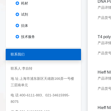
DNA Po
耗材
试剂
产品货号：
抗体
技术服务
T4 poly
产品货号：
联系我们
联系人:李自转
Hieff N
地 址:上海市浦东新区天雄路166弄一号楼
三层南单元
产品货号：
电 话:400-6111-883、021-34615995-
8075
Hieff 