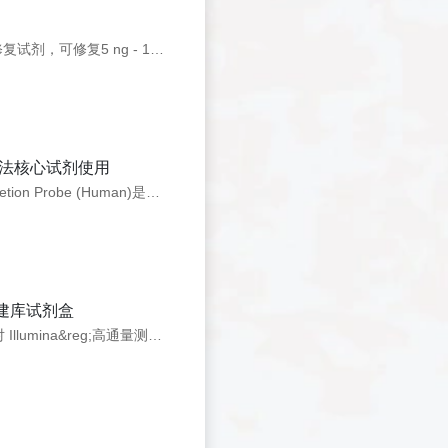
产品介绍 Hieff NGS&reg;FFPE DNA Repair Reagent是针对FFPE样本而设计的修复试剂，可修复5 ng - 1 &mu;g低质量FFPE样本不同程度的损伤，提高文库产量及测序质量。 产品特色 修复效率高：对于FFPE DNA具有更高的修复效率 流程精
需搭配酶法核心试剂使用
产品介绍 人珠蛋白mRNA去除探针，需搭配12257一起使用。 Globin mRNA Depletion Probe (Human)是针对人的珠蛋白mRNA设计的探针，能够有效去除成年个体、婴儿及胚胎来源的珠蛋白mRNA，包括HBA1/2， HBB，HBD，HBM，HBG1/2，HBE1，H
型DNA建库试剂盒
产品介绍 Hieff NGS&reg;Ultima Pro DNA Library Prep Kit for Illumina&reg;是针对 Illumina&reg;高通量测序平台专业开发设计的新一代建库试剂盒。本产品采用高质量的酶学组成，在前一代建库试剂盒的基础上，改进了 DNA 片