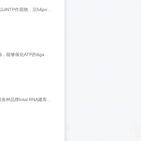
产品详情 产品介绍 DNA Polymerase I在模板和引物(DNA或RNA)存在的条件下，以dNTP作底物，沿5&prime;&rarr;3&prime;方向合成与模板互补的DNA。本酶分子量约为109,000，具有双链特异性的5&prime;&rarr;3&prime;外切核酸酶活性
产品详情 产品介绍 T4 Polynucleotide kinase是一种多聚核苷酸5&rsquo;-羟基激酶，能够催化ATP的&gamma;-磷酸基团转移到寡核苷酸链（双链或单链DNA或者RNA）的5&rsquo;-羟基末端以及3&rsquo;-单磷酸核苷上，并且该反应是可逆的。具有3&rs
产品详情 产品介绍 RNaseH酶法植物通用rRNA去除试剂盒，rRNA残留率低，承接各种品牌total RNA建库试剂盒。 Hieff NGS&reg; MaxUp rRNA Depletion Kit (Plant)利用RNase H消化法去除植物来源总RNA中的核糖体RNA（包括细胞质1