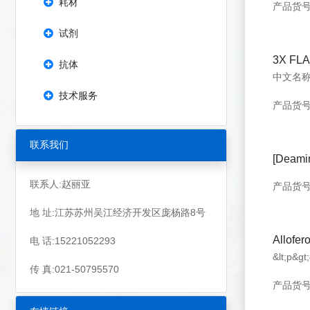
耗材
产品货号：
试剂
3X FL
抗体
技术服务
产品货号：
联系我们
[Deami
联系人:赵丽亚
产品货号：
地 址:江苏苏州吴江经济开发区庞杨路8号
Allof
电 话:15221052293
&lt;p&gt
传 真:021-50795570
产品货号：