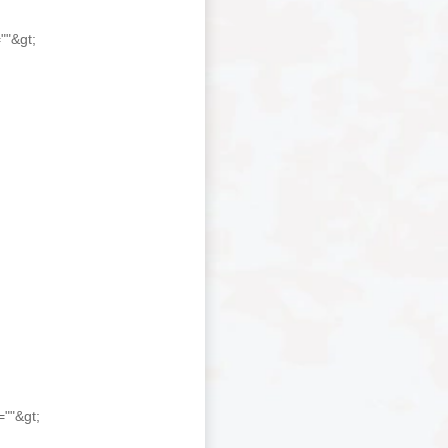
""&gt;
=""&gt;