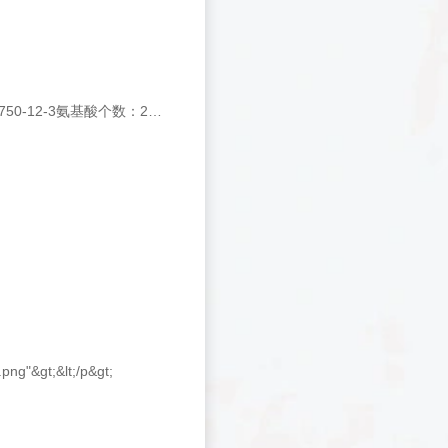
中文名称：英文名称：3X FLAG PEPTIDE内部编码：04010006242CAS NO:402750-12-3氨基酸个数：23分子式：C120H169N31O49S平均分子量：2861.90多肽等电点：4.0PH值等于7.0时的净电荷数：-6.8纯度:95%盐体系:可选TFA、HAc、HCl
png"&gt;&lt;/p&gt;