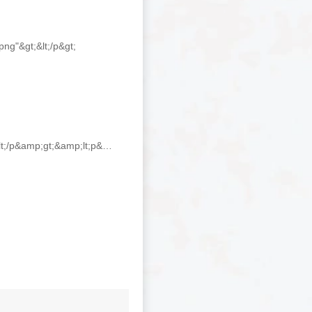
ng"&gt;&lt;/p&gt;
&lt;p&gt;&amp;lt;p&amp;gt;中文名称：&amp;beta;-淀粉样蛋白(1-40)，人 &amp;lt;/p&amp;gt;&amp;lt;p&amp;gt;&amp;lt;br&amp;gt;&amp;lt;/p&amp;gt;&amp;lt;p&amp;gt;英文名称：&