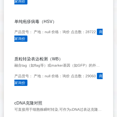
家询价
单纯疱疹病毒（HSV）
产品货号：
产地：null
价格：询价
点击数：28722
商
家询价
质粒转染表达检测（WB）
融合tag（如flag等）或marker基因（如GFP）的外源基因真核表达质粒转染目的细胞（如293T细胞）后，继续培养一定时间，之后收集细胞提取总蛋白，Western&#160;Blot方法检测外源基因的表达
产品货号：
产地：null
价格：询价
点击数：29060
商
家询价
cDNA克隆对照
可直接用于细胞株瞬时转染,可作为cDNA过表达克隆的对照。