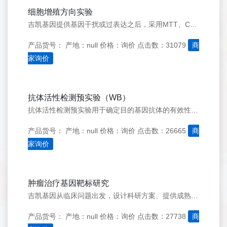
细胞增殖方向实验
吉凯基因提供基因干扰或过表达之后，采用MTT、CCK8、BrdU&#160;EdU等方法检测细胞增殖能力的实验服务。
产品货号：
产地：null
价格：询价
点击数：31079
商
家询价
抗体活性检测预实验（WB）
抗体活性检测预实验用于确定目的基因抗体的有效性——检测Western&#160;blot抗体是否有效，是否能够识别在目的细胞中目的基因的内源表达，确定总蛋白上样量，抗体稀释比例，显色曝光时间等参数。
产品货号：
产地：null
价格：询价
点击数：26665
商
家询价
肿瘤治疗基因靶标研究
吉凯基因从临床问题出发，设计科研方案、提供成熟完善的技术服务以及真实可靠的数据结果，为您在肿瘤治疗基因靶标研究领域提供一站式技术服务。
产品货号：
产地：null
价格：询价
点击数：27738
商