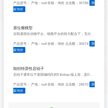
产品货号：
产地：null
价格：询价
点击数：35786
商
家询价
原位瘤模型
吉凯基因在动物平台、细胞平台的协力配合下，充分发挥技术优势，开展多种肿瘤原位瘤模型构建服务，例如&#160;：肝脏原位瘤、胃原位瘤、结肠原位瘤等模型构建，以及肝脏等脏器的原位转移瘤模型构建等。
产品货号：
产地：null
价格：询价
点击数：30474
商
家询价
组织特异性启动子
启动子通常位于基因编码区的5'&nbsp;端上游，是DNA分子上可以与RNA聚合酶特异性结合并使之开始转录的部位。通过选择不同的启动子，可以控制基因表达（转录）的起始时间和表达的程度，是高效表达外源基因的关键。
产品货号：
产地：null
价格：询价
点击数：28570
商
家询价