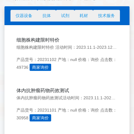
仪器设备
抗体
试剂
耗材
技术服务
细胞株构建限时特价
细胞株构建限时特价 活动时间：2023.11.1-2023.12.31 报告基因或指定基因过表达，多克隆交付，细胞构建低至6,000元/株多购享更低价格 备注：1.适用于吉凯现货病毒产品2.过表达基因碱基数量&lt;3000bp3.一次性订购3株以上再享优惠价的95折
产品货号：20231102
产地：null
价格：询价
点击数：
49736
商家询价
体内抗肿瘤药物药效测试
体内抗肿瘤药物药效测试活动时间：2023.11.1-2023.12.31 单个受试药物的肿瘤药效实验40000元 超过一个受试药物 （限同一实验且同一肿瘤模型），每增加一个，仅需25000元 备注： 1. 实验设计包括空白对照和阳性对照 2. 以上费用包含：血样/肿瘤采样费用、肿瘤拍照费用，常规使
产品货号：20231101
产地：null
价格：询价
点击数：
30958
商家询价