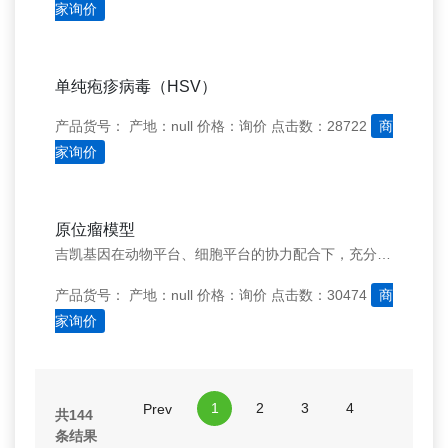
家询价
单纯疱疹病毒（HSV）
产品货号：
产地：null
价格：询价
点击数：28722
商
家询价
原位瘤模型
吉凯基因在动物平台、细胞平台的协力配合下，充分发挥技术优势，开展多种肿瘤原位瘤模型构建服务，例如&#160;：肝脏原位瘤、胃原位瘤、结肠原位瘤等模型构建，以及肝脏等脏器的原位转移瘤模型构建等。
产品货号：
产地：null
价格：询价
点击数：30474
商
家询价
1
2
3
4
Prev
共144
条结果