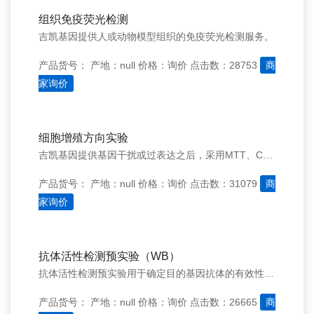
组织免疫荧光检测
吉凯基因提供人或动物模型组织的免疫荧光检测服务。
产品货号：
产地：null
价格：询价
点击数：28753
商
家询价
细胞增殖方向实验
吉凯基因提供基因干扰或过表达之后，采用MTT、CCK8、BrdU&#160;EdU等方法检测细胞增殖能力的实验服务。
产品货号：
产地：null
价格：询价
点击数：31079
商
家询价
抗体活性检测预实验（WB）
抗体活性检测预实验用于确定目的基因抗体的有效性——检测Western&#160;blot抗体是否有效，是否能够识别在目的细胞中目的基因的内源表达，确定总蛋白上样量，抗体稀释比例，显色曝光时间等参数。
产品货号：
产地：null
价格：询价
点击数：26665
商