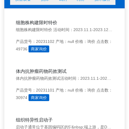
细胞株构建限时特价
细胞株构建限时特价 活动时间：2023.11.1-2023.12.31 报告基因或指定基因过表达，多克隆交付，细胞构建低至6,000元/株多购享更低价格 备注：1.适用于吉凯现货病毒产品2.过表达基因碱基数量&lt;3000bp3.一次性订购3株以上再享优惠价的95折
产品货号：20231102
产地：null
价格：询价
点击数：
49736
商家询价
体内抗肿瘤药物药效测试
体内抗肿瘤药物药效测试活动时间：2023.11.1-2023.12.31 单个受试药物的肿瘤药效实验40000元 超过一个受试药物 （限同一实验且同一肿瘤模型），每增加一个，仅需25000元 备注： 1. 实验设计包括空白对照和阳性对照 2. 以上费用包含：血样/肿瘤采样费用、肿瘤拍照费用，常规使
产品货号：20231101
产地：null
价格：询价
点击数：
30974
商家询价
组织特异性启动子
启动子通常位于基因编码区的5'&nbsp;端上游，是DNA分子上可以与RNA聚合酶特异性结合并使之开始转录的部位。通过选择不同的启动子，可以控制基因表达（转录）的起始时间和表达的程度，是高效表达外源基因的关键。