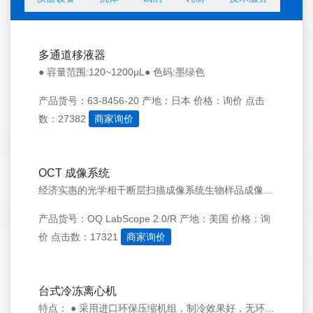
多通道移液器
● 容量范围:120~1200μL● 色码:墨绿色
产品货号：63-8456-20
产地：日本
价格：询价
点击
数：27382
商家询价
OCT 成像系统
经济实惠的光学相干断层扫描成像系统生物样品成像，样品表征，OCT研究的理想之选紧凑型台式设备
产品货号：OQ LabScope 2.0/R
产地：美国
价格：询
价
点击数：17321
商家询价
台式冷冻离心机
特点： ● 采用进口环保压缩机组，制冷效果好，无环境污染。● 微机控制、交流变频电机驱动、力矩大、无碳粉污染、免维护。● 自动计算及设置离心力RCF值。● 可编程操作、可存储多个常规程序。● 9种升速曲线、10种减速曲线(0号为自由停车)、两级阻尼减震、防止样品二次浑浊、离心效果达到良好● 设有超速