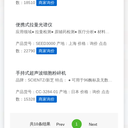
数：18510
商家询价
便携式拉曼光谱仪
应用领域● 拉曼检测● 原辅药检测● 医疗分析● 材料分析● 光学实验教学
产品货号：SEED3000
产地：上海
价格：询价
点击
数：22790
商家询价
手持式超声波细胞粉碎机
品牌：SCIENTZ/新芝 特点： ● 可用于96酶标及无数个小试管排列后，手持超声波换能器点动控制超声，使无数个样品在短时间内完成超声处理。 规格： ● 控制模式:自动、手动可切换（可选配脚踏开关）● 温度控制:超声保护报警功能● 脉冲器:0.1-99秒可调（间隙:工作）● 工作频率范围:19-2
产品货号：CC-3284-01
产地：日本
价格：询价
点击
数：15328
商家询价
共10条结果
1
Prev
Next