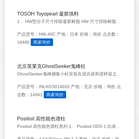
TOSOH Toyopearl 凝胶填料
1． HW型分子尺寸排除凝胶树脂 HW-尺寸排除树脂是一种大孔树脂。对生物分子分离非常有效，它是由乙烯醇和甲基丙烯酸酯共聚而成的半坚硬的球状体。因为表面有许多羟基和醚键因此具有亲水性。并形成了许多官能团的吸附点HW 分为五种系列 HW-4O、HW-50、HW-55、HW-65、HW-75 HW 凝
产品货号：HW-40C
产地：日本
价格：询价
点击数：
18480
商家询价
北京英莱克GhostSeeker鬼峰柱
GhostSeeker鬼峰捕集小柱安装在混合器和进样器之间，能够去除流动相以及管路和混合器中的杂质，有效清除鬼峰干扰，从而大大缩短方法验证和微量、痕量物质的分析时间。 Column: Positisil&reg; ODS-1 Dimension: 4.6x250mm
产品货号：INLKGS014650
产地：北京
价格：询价
点
击数：14941
商家询价
Positisil 高性能色谱柱
Positisil 高性能色谱柱系列 1、 Positisil ODS-1 比表面积300m2/g ，孔径120A, 碳含量17%，耐受PH范围2-9. 是经过封端处理的新一代高性能色谱柱，批次重现性很好，适合分离大多数的小分子化合物，如橙皮素、甘草酸、丹酚酸B、橡黄素、异槲皮苷 芦丁、雷米普