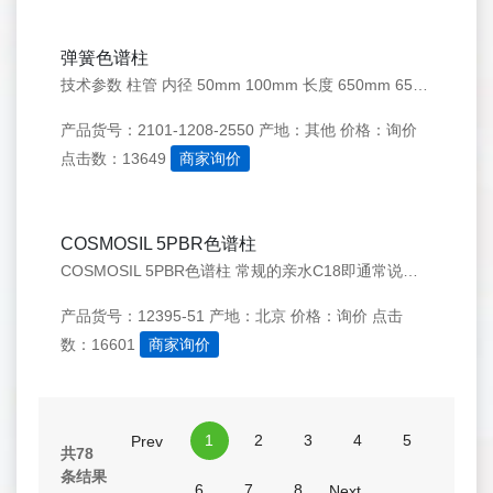
弹簧色谱柱
技术参数 柱管 内径 50mm 100mm 长度 650mm 650mm 内壁粗糙度 Ra&le;0.4 Ra&le;0.4 最大柱床高度 300mm 300mm 最小柱床高度 50mm 50mm
产品货号：2101-1208-2550
产地：其他
价格：询价
点击数：13649
商家询价
COSMOSIL 5PBR色谱柱
COSMOSIL 5PBR色谱柱 常规的亲水C18即通常说的AQ柱是通过降低疏水基团（即C18）的键合密度，较大程度降低C18链的坍缩，从而较大限度地增加极性化合物的保留。虽然是可以走100%纯水，但是毕竟是疏水基团，所以也不建议长期走。 COSMOSIL的PBR是五溴苯基柱，跟c
产品货号：12395-51
产地：北京
价格：询价
点击
数：16601
商家询价
1
2
3
4
5
Prev
共78
条结果
6
7
8
Next