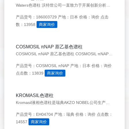
Waters色谱柱 沃特世公司一直致力于开展创新分析仪器方面的业务，以期帮助科学家们顺利实现科研目标、提高工作效率，让实验室型机构在研究、开发和质量控制方面的投资获得更加丰厚的回报。 无论是在发现新型药物、开发治愈疾病的新型高效方法、保障全球食品和饮用水供应安全、监测及控制污染方面，还是在保藏世
产品货号：186003729
产地：日本
价格：询价
点击
数：13958
商家询价
COSMOSIL πNAP 萘乙基色谱柱
COSMOSIL πNAP 萘乙基色谱柱 COSMOSIL πNAP 萘乙基柱是在硅胶固定相上键合了萘乙基的反相色谱柱。萘基由两个芳香环组成从而对不饱和化合物提供更强的 π-π 相互作用。萘基柱可以用来分析那些普通烷基色谱柱（ODS）难于分析的位置异构体。
产品货号：COSMOSIL πNAP
产地：日本
价格：询价
点击数：13839
商家询价
KROMASIL色谱柱
Kromasil液相色谱柱是瑞典AKZO NOBEL公司生产的，目前国际市场上广受欢迎的色谱柱品牌，填装有大比表面积、高机械强度、较高的碳链覆盖率的新一代填料。色谱柱品种包括：C4柱，C8柱，C18柱，NH2柱，CN柱，Si柱，300A大孔填料分析柱，手性分析柱；还提供有各种规格的半制备柱和制备柱。
产品货号：EH04704
产地：瑞典
价格：询价
点击数：
14557
商家询价